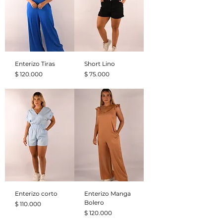
Enterizo Tiras
Short Lino
Precio
Precio
$ 120.000
$ 75.000
Enterizo corto
Enterizo Manga
Bolero
Precio
$ 110.000
Precio
$ 120.000