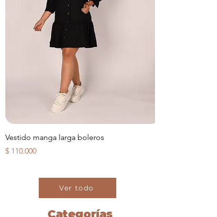
Vestido manga larga boleros
Precio
$ 110.000
Ver todo
Categorías