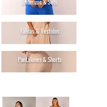
Enterizos
& Sets
Faldas & Vestidos
Pantalones & Shorts
Descubre más