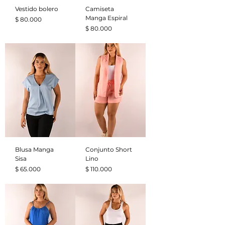
Vestido bolero
Camiseta
Manga Espiral
Precio
$ 80.000
Precio
$ 80.000
Blusa Manga
Conjunto Short
Sisa
Lino
Precio
Precio
$ 65.000
$ 110.000