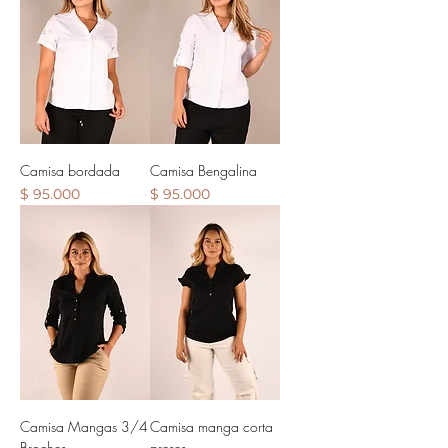
Camisa bordada
Camisa Bengalina
Precio
Precio
$ 95.000
$ 95.000
Camisa Mangas 3/4
Camisa manga corta
Broches
preses