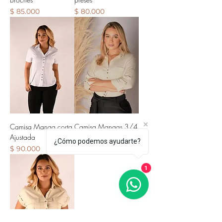
Precio
Precio
$ 85.000
$ 80.000
Camisa Manga corta
Camisa Mangas 3/4
Ajustada
Broches
¿Cómo podemos ayudarte?
Precio
Precio
$ 90.000
$ 105.000
1