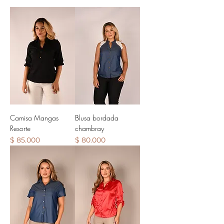
Camisa Mangas
Blusa bordada
Resorte
chambray
Precio
Precio
$ 85.000
$ 80.000