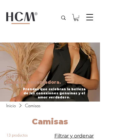
Siempre,
Siéntete encantadora.
Prendas que celebran la belleza
de las conexiones genuinas y el
amor verdadero.
Inicio
Camisas
Camisas
13 productos
Filtrar y ordenar