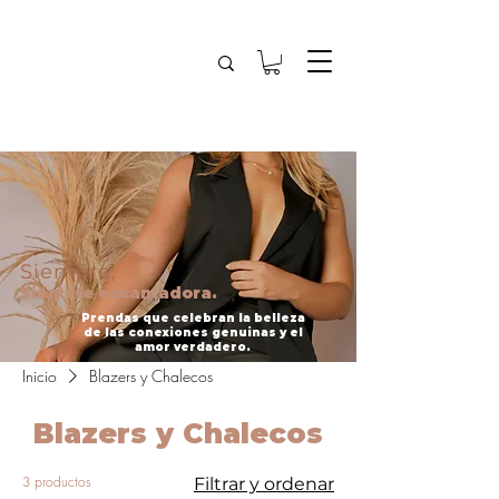
Siempre,
Siéntete encantadora.
Prendas que celebran la belleza
de las conexiones genuinas y el
amor verdadero.
Inicio
Blazers y Chalecos
Blazers y Chalecos
3 productos
Filtrar y ordenar