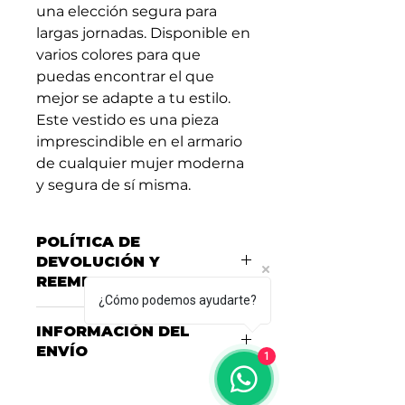
una elección segura para 
largas jornadas. Disponible en 
varios colores para que 
puedas encontrar el que 
mejor se adapte a tu estilo. 
Este vestido es una pieza 
imprescindible en el armario 
de cualquier mujer moderna 
y segura de sí misma.
POLÍTICA DE
DEVOLUCIÓN Y
REEMBOLSO
¿Cómo podemos ayudarte?
Consulta nuestra Política de
INFORMACIÓN DEL
Garantías, Cambios y
ENVÍO
Devoluciones
aquí
1
Consulta nuestras políticas de
entrega y envío
aquí