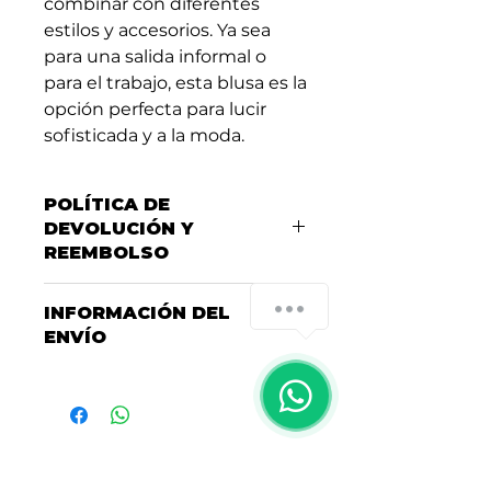
combinar con diferentes
estilos y accesorios. Ya sea
para una salida informal o
para el trabajo, esta blusa es la
opción perfecta para lucir
sofisticada y a la moda.
POLÍTICA DE
DEVOLUCIÓN Y
REEMBOLSO
Consulta nuestra Política de
INFORMACIÓN DEL
Garantías, Cambios y
ENVÍO
Devoluciones
aquí
Consulta nuestras políticas de
entrega y envío
aquí