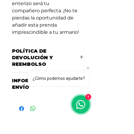
enterizo será tu
compañero perfecta. ¡No te
pierdas la oportunidad de
añadir esta prenda
imprescindible a tu armario!
POLÍTICA DE
DEVOLUCIÓN Y
REEMBOLSO
Consulta nuestra Política de
¿Cómo podemos ayudarte?
INFORMACIÓN DEL
Garantías, Cambios y
ENVÍO
Devoluciones
aquí.
1
Consulta nuestras políticas de
entrega y envío
aquí
Acerca de HCM