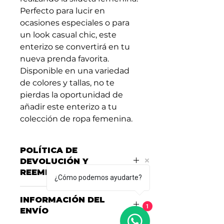
Perfecto para lucir en 
ocasiones especiales o para 
un look casual chic, este 
enterizo se convertirá en tu 
nueva prenda favorita. 
Disponible en una variedad 
de colores y tallas, no te 
pierdas la oportunidad de 
añadir este enterizo a tu 
colección de ropa femenina.
POLÍTICA DE
DEVOLUCIÓN Y
REEMBOLSO
¿Cómo podemos ayudarte?
Consulta nuestra Política de
INFORMACIÓN DEL
Garantías, Cambios y
1
ENVÍO
Devoluciones
aquí