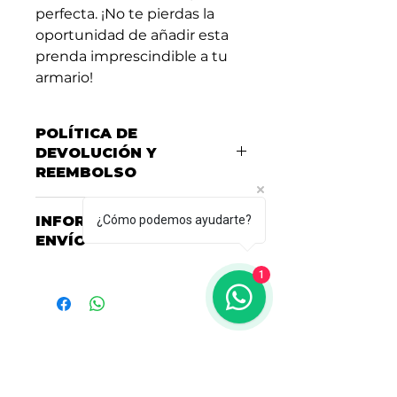
perfecta. ¡No te pierdas la
oportunidad de añadir esta
prenda imprescindible a tu
armario!
POLÍTICA DE
DEVOLUCIÓN Y
REEMBOLSO
Consulta nuestra Política de
¿Cómo podemos ayudarte?
INFORMACIÓN DEL
Garantías, Cambios y
ENVÍO
Devoluciones
aquí.
Consulta nuestras políticas de
1
entrega y envío
aquí
Acerca de HCM
Sobre nosotros