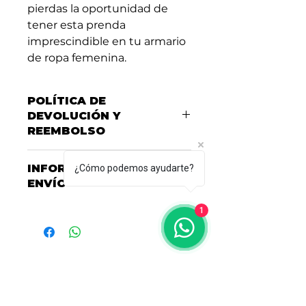
pierdas la oportunidad de
tener esta prenda
imprescindible en tu armario
de ropa femenina.
POLÍTICA DE
DEVOLUCIÓN Y
REEMBOLSO
Consulta nuestra Política de
INFORMACIÓN DEL
¿Cómo podemos ayudarte?
Garantías, Cambios y
ENVÍO
Devoluciones
aquí
Consulta nuestras políticas de
1
entrega y envío
aquí
Acerca de HCM
Sobre nosotros