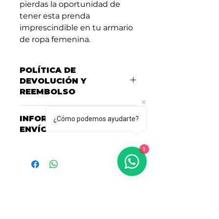
pierdas la oportunidad de
tener esta prenda
imprescindible en tu armario
de ropa femenina.
POLÍTICA DE
DEVOLUCIÓN Y
REEMBOLSO
Consulta nuestra Política de
INFORMACIÓN DEL
¿Cómo podemos ayudarte?
Garantías, Cambios y
ENVÍO
Devoluciones
aquí
1
Consulta nuestras políticas de
entrega y envío
aquí
Acerca de HCM
Sobre nosotros