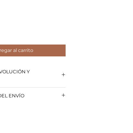
egar al carrito
EVOLUCIÓN Y
olítica de Garantías, Cambios y
EL ENVÍO
olíticas de entrega y