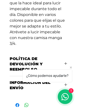
que la hace ideal para lucir
impecable durante todo el
día. Disponible en varios
colores para que elijas el que
mejor se adapte a tu estilo.
Atrévete a lucir impecable
con nuestra camisa manga
3/4.
POLÍTICA DE
DEVOLUCIÓN Y
REEMBOLSO
¿Cómo podemos ayudarte?
Soy una política de devolución y
INFORMACIÓN DEL
reembolso. Una oportunidad ideal
ENVÍO
para explicarles a tus clientes qué
1
hacer en caso de no estar
Consulta nuestras políticas de
satisfechos con su compra. Al
entrega y envío
aquí
ofrecerles una política de