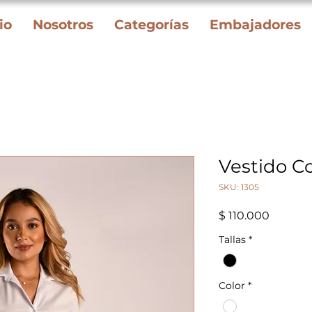
io
Nosotros
Categorías
Embajadores
Vestido C
SKU: 1305
Precio
$ 110.000
Tallas
*
Color
*