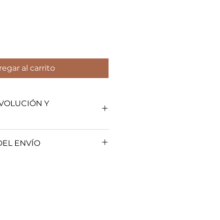
egar al carrito
EVOLUCIÓN Y
olítica de Garantías, Cambios y
EL ENVÍO
olíticas de entrega y