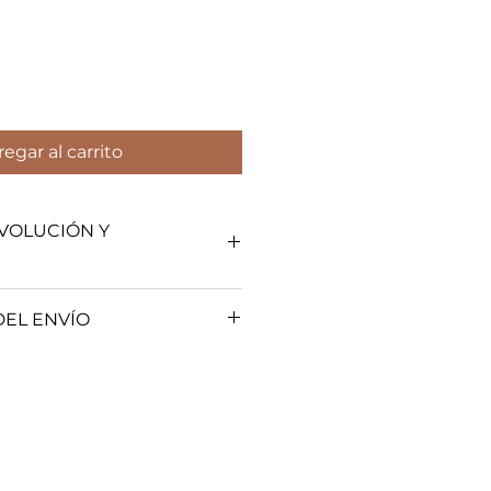
egar al carrito
EVOLUCIÓN Y
olítica de Garantías, Cambios y
EL ENVÍO
olíticas de entrega y