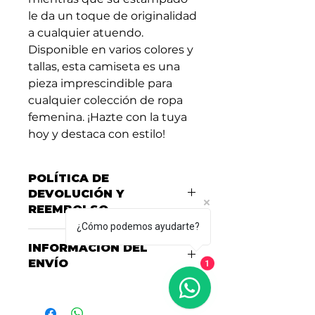
le da un toque de originalidad 
a cualquier atuendo. 
Disponible en varios colores y 
tallas, esta camiseta es una 
pieza imprescindible para 
cualquier colección de ropa 
femenina. ¡Hazte con la tuya 
hoy y destaca con estilo!
POLÍTICA DE
DEVOLUCIÓN Y
REEMBOLSO
¿Cómo podemos ayudarte?
Consulta nuestra Política de
INFORMACIÓN DEL
Garantías, Cambios y
ENVÍO
1
Devoluciones
aquí
Consulta nuestras políticas de
entrega y envío
aquí