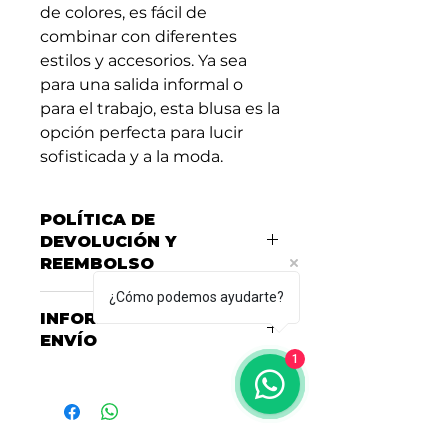
de colores, es fácil de
combinar con diferentes
estilos y accesorios. Ya sea
para una salida informal o
para el trabajo, esta blusa es la
opción perfecta para lucir
sofisticada y a la moda.
POLÍTICA DE
DEVOLUCIÓN Y
REEMBOLSO
¿Cómo podemos ayudarte?
Soy una política de devolución y
INFORMACIÓN DEL
reembolso. Una oportunidad ideal
ENVÍO
para explicarles a tus clientes qué
1
hacer en caso de no estar
Soy la Política de envío. Soy el
satisfechos con su compra. Al
lugar ideal para agregar
ofrecerles una política de
información sobre tus métodos
reembolso clara y sencilla,
de envío, costos y embalaje.