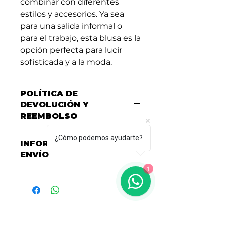
combinar con diferentes
estilos y accesorios. Ya sea
para una salida informal o
para el trabajo, esta blusa es la
opción perfecta para lucir
sofisticada y a la moda.
POLÍTICA DE
DEVOLUCIÓN Y
REEMBOLSO
Consulta nuestra Política de
¿Cómo podemos ayudarte?
INFORMACIÓN DEL
Garantías, Cambios y
ENVÍO
Devoluciones
aquí
1
Consulta nuestras políticas de
entrega y envío
aquí